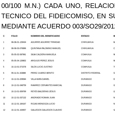
00/100 M.N.) CADA UNO, RELAC
TECNICO DEL FIDEICOMISO, EN S
MEDIANTE ACUERDO 003/SO29/2012
C
FOLIO
NOMBRE DEL BENEFICIARIO
ESTADO
M
1
08-08-01-129434
AGUIRRE AGUIRRE TRINIDAD
CHIHUAHUA
B
2
08-08-03-076896
QUINTANA PALOMINO MANUEL
CHIHUAHUA
C
3
05-05-02-087981
SILVA CALDERA MANUELA
COAHUILA
M
4
05-05-04-126802
ARGUIJO PEREZ JESUS
COAHUILA
M
5
10-13-01-071578
SILOS LUCIO JUSTINO
COAHUILA
T
6
09-11-01-163888
PEREZ JUAREZ BENITO
DISTRITO FEDERAL
G
7
10-12-01-029084
VILLA MATA DANIEL
DURANGO
D
8
10-12-01-048759
RAMIREZ CERVANTES MARCIAL
DURANGO
G
9
10-13-01-009769
REYES BALDERAS JESUS
DURANGO
L
10
10-12-01-037132
ANDRADE ROMAN JUAN
DURANGO
N
11
10-12-01-184167
ROJAS MENDOZA LUCIO
DURANGO
N
12
10-12-01-164657
GALLEGOS GALLEGOS CLAUDIO
DURANGO
S