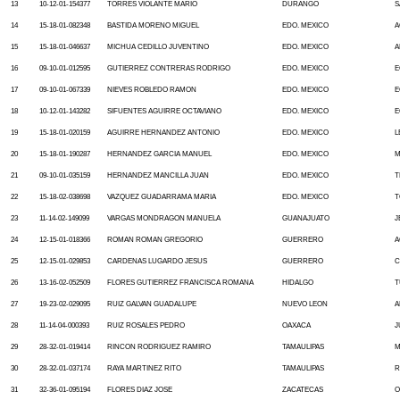
13
10-12-01-154377
TORRES VIOLANTE MARIO
DURANGO
S
14
15-18-01-082348
BASTIDA MORENO MIGUEL
EDO. MEXICO
A
15
15-18-01-046637
MICHUA CEDILLO JUVENTINO
EDO. MEXICO
A
16
09-10-01-012595
GUTIERREZ CONTRERAS RODRIGO
EDO. MEXICO
E
17
09-10-01-067339
NIEVES ROBLEDO RAMON
EDO. MEXICO
E
18
10-12-01-143282
SIFUENTES AGUIRRE OCTAVIANO
EDO. MEXICO
E
19
15-18-01-020159
AGUIRRE HERNANDEZ ANTONIO
EDO. MEXICO
L
20
15-18-01-190287
HERNANDEZ GARCIA MANUEL
EDO. MEXICO
M
21
09-10-01-035159
HERNANDEZ MANCILLA JUAN
EDO. MEXICO
T
22
15-18-02-038698
VAZQUEZ GUADARRAMA MARIA
EDO. MEXICO
T
23
11-14-02-149099
VARGAS MONDRAGON MANUELA
GUANAJUATO
J
24
12-15-01-018366
ROMAN ROMAN GREGORIO
GUERRERO
A
25
12-15-01-029853
CARDENAS LUGARDO JESUS
GUERRERO
C
26
13-16-02-052509
FLORES GUTIERREZ FRANCISCA ROMANA
HIDALGO
T
27
19-23-02-029095
RUIZ GALVAN GUADALUPE
NUEVO LEON
A
28
11-14-04-000393
RUIZ ROSALES PEDRO
OAXACA
J
29
28-32-01-019414
RINCON RODRIGUEZ RAMIRO
TAMAULIPAS
M
30
28-32-01-037174
RAYA MARTINEZ RITO
TAMAULIPAS
R
31
32-36-01-095194
FLORES DIAZ JOSE
ZACATECAS
O