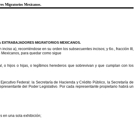
res Migratorios Mexicanos.
RA EXTRABAJADORES MIGRATORIOS MEXICANOS.
 un inciso a), recorriéndose en su orde
n los subsecuentes incisos; y 6o.
, fracción III,
os Mexicanos, para quedar como sigue
l, o hijos o hijas, o legítimos herederos que sobrevivan y que cumplan con los
 Ejecutivo Federal:
la Secretaría
de Hacienda y Crédito Público,
la Secretaría
de
epresentante del Poder Legislativo. Por cada representante propietario habrá un
os en una sola exhibición;