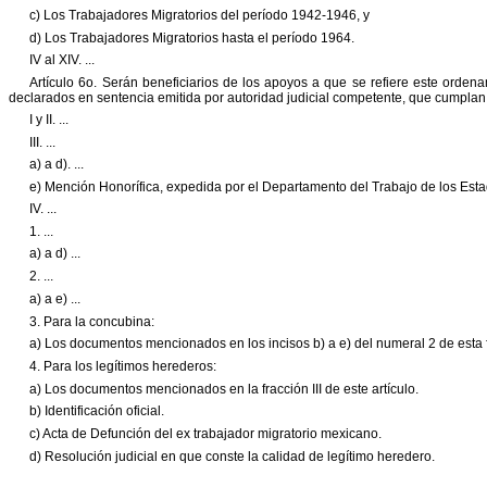
c) Los Trabajadores Migratorios del período 1942-1946, y
d) Los Trabajadores Migratorios hasta el período 1964.
IV al XIV. ...
Artículo 6o
.
Serán beneficiarios de los apoyos a que se refiere este ordena
declarados en sentencia emitida por autoridad judicial competente, que cumplan 
I y II. ...
III
. ...
a) a d). ...
e) Mención Honorífica, expedida por el Departamento del Trabajo de los Est
IV
. ...
1. ...
a) a d
) ...
2. ...
a) a e
) ...
3. Para la concubina:
a) Los documentos mencionados en los incisos b) a e) del numeral 2 de esta 
4. Para los legítimos herederos:
a) Los documentos mencionados en la fracción III de este artículo.
b) Identificación oficial.
c) Acta de Defunción del ex trabajador migratorio mexicano.
d) Resolución judicial en que conste la calidad de legítimo heredero.