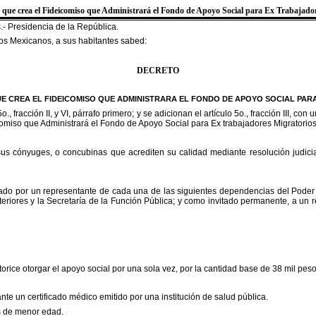
que crea el Fideicomiso que Administrará el Fondo de Apoyo Social para Ex Trabajado
.- Presidencia de
la República.
dos Mexicanos, a sus habitantes sabed:
DECRETO
UE
CREA EL FIDEICOMISO QUE ADMINISTRARA EL FONDO DE APOYO SOCIAL PA
5o
., fracción II, y VI, párrafo primer
o; y se adicionan el artículo 5o
., fracción III, con
omiso que Administrará el Fondo de Apoyo Social para Ex trabajadores Migratori
 sus cónyuges, o concubinas que acrediten su calidad mediante resolución judicia
rado por un representante de cada una de las siguientes dependencias del Poder
eriores y
la Secretaría
de
la Función Pública
; y como invitado permanente, a un r
utorice otorgar el apoyo social por una sola vez, por la cantidad base de 38 mil pes
e un certificado médico emitido por una institución de salud pública.
os de menor edad.