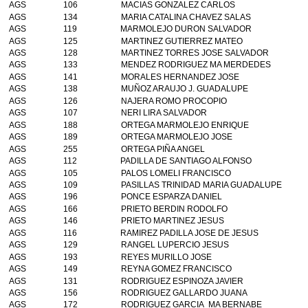
AGS
106
MACIAS GONZALEZ CARLOS
AGS
134
MARIA CATALINA CHAVEZ SALAS
AGS
119
MARMOLEJO DURON SALVADOR
AGS
125
MARTINEZ GUTIERREZ MATEO
AGS
128
MARTINEZ TORRES JOSE SALVADOR
AGS
133
MENDEZ RODRIGUEZ MA MERDEDES
AGS
141
MORALES HERNANDEZ JOSE
AGS
138
MUÑOZ ARAUJO J. GUADALUPE
AGS
126
NAJERA ROMO PROCOPIO
AGS
107
NERI LIRA SALVADOR
AGS
188
ORTEGA MARMOLEJO ENRIQUE
AGS
189
ORTEGA MARMOLEJO JOSE
AGS
255
ORTEGA PIÑA ANGEL
AGS
112
PADILLA DE SANTIAGO ALFONSO
AGS
105
PALOS LOMELI FRANCISCO
AGS
109
PASILLAS TRINIDAD MARIA GUADALUPE
AGS
196
PONCE ESPARZA DANIEL
AGS
166
PRIETO BERDIN RODOLFO
AGS
146
PRIETO MARTINEZ JESUS
AGS
116
RAMIREZ PADILLA JOSE DE JESUS
AGS
129
RANGEL LUPERCIO JESUS
AGS
193
REYES MURILLO JOSE
AGS
149
REYNA GOMEZ FRANCISCO
AGS
131
RODRIGUEZ ESPINOZA JAVIER
AGS
156
RODRIGUEZ GALLARDO JUANA
AGS
172
RODRIGUEZ GARCIA MA BERNABE