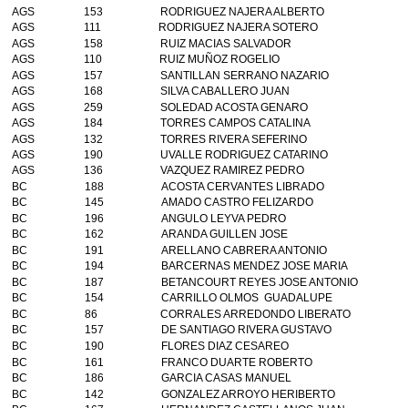
AGS
153
RODRIGUEZ NAJERA ALBERTO
AGS
111
RODRIGUEZ NAJERA SOTERO
AGS
158
RUIZ MACIAS SALVADOR
AGS
110
RUIZ MUÑOZ ROGELIO
AGS
157
SANTILLAN SERRANO NAZARIO
AGS
168
SILVA CABALLERO JUAN
AGS
259
SOLEDAD ACOSTA GENARO
AGS
184
TORRES CAMPOS CATALINA
AGS
132
TORRES RIVERA SEFERINO
AGS
190
UVALLE RODRIGUEZ CATARINO
AGS
136
VAZQUEZ RAMIREZ PEDRO
BC
188
ACOSTA CERVANTES LIBRADO
BC
145
AMADO CASTRO FELIZARDO
BC
196
ANGULO LEYVA PEDRO
BC
162
ARANDA GUILLEN JOSE
BC
191
ARELLANO CABRERA ANTONIO
BC
194
BARCERNAS MENDEZ JOSE MARIA
BC
187
BETANCOURT REYES JOSE ANTONIO
BC
154
CARRILLO OLMOS GUADALUPE
BC
86
CORRALES ARREDONDO LIBERATO
BC
157
DE SANTIAGO RIVERA GUSTAVO
BC
190
FLORES DIAZ CESAREO
BC
161
FRANCO DUARTE ROBERTO
BC
186
GARCIA CASAS MANUEL
BC
142
GONZALEZ ARROYO HERIBERTO