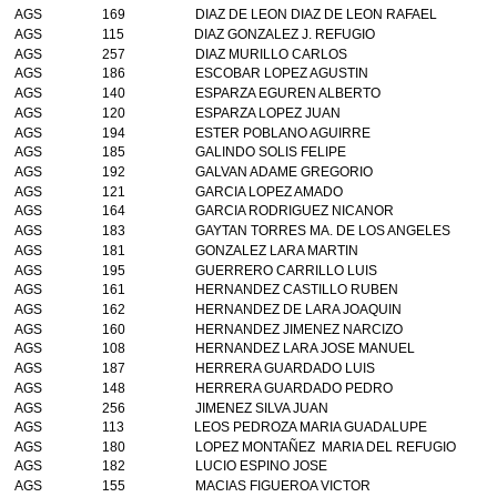
AGS
169
DIAZ DE LEON DIAZ DE LEON RAFAEL
AGS
115
DIAZ GONZALEZ J. REFUGIO
AGS
257
DIAZ MURILLO CARLOS
AGS
186
ESCOBAR LOPEZ AGUSTIN
AGS
140
ESPARZA EGUREN ALBERTO
AGS
120
ESPARZA LOPEZ JUAN
AGS
194
ESTER POBLANO AGUIRRE
AGS
185
GALINDO SOLIS FELIPE
AGS
192
GALVAN ADAME GREGORIO
AGS
121
GARCIA LOPEZ AMADO
AGS
164
GARCIA RODRIGUEZ NICANOR
AGS
183
GAYTAN TORRES MA. DE LOS ANGELES
AGS
181
GONZALEZ LARA MARTIN
AGS
195
GUERRERO CARRILLO LUIS
AGS
161
HERNANDEZ CASTILLO RUBEN
AGS
162
HERNANDEZ DE LARA JOAQUIN
AGS
160
HERNANDEZ JIMENEZ NARCIZO
AGS
108
HERNANDEZ LARA JOSE MANUEL
AGS
187
HERRERA GUARDADO LUIS
AGS
148
HERRERA GUARDADO PEDRO
AGS
256
JIMENEZ SILVA JUAN
AGS
113
LEOS PEDROZA MARIA GUADALUPE
AGS
180
LOPEZ MONTAÑEZ MARIA DEL REFUGIO
AGS
182
LUCIO ESPINO JOSE
AGS
155
MACIAS FIGUEROA VICTOR