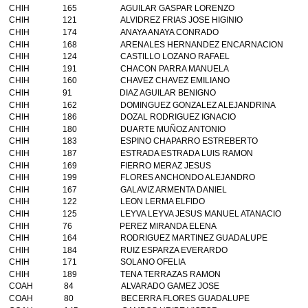
CHIH
165
AGUILAR GASPAR LORENZO
CHIH
121
ALVIDREZ FRIAS JOSE HIGINIO
CHIH
174
ANAYA ANAYA CONRADO
CHIH
168
ARENALES HERNANDEZ ENCARNACION
CHIH
124
CASTILLO LOZANO RAFAEL
CHIH
191
CHACON PARRA MANUELA
CHIH
160
CHAVEZ CHAVEZ EMILIANO
CHIH
91
DIAZ AGUILAR BENIGNO
CHIH
162
DOMINGUEZ GONZALEZ ALEJANDRINA
CHIH
186
DOZAL RODRIGUEZ IGNACIO
CHIH
180
DUARTE MUÑOZ ANTONIO
CHIH
183
ESPINO CHAPARRO ESTREBERTO
CHIH
187
ESTRADA ESTRADA LUIS RAMON
CHIH
169
FIERRO MERAZ JESUS
CHIH
199
FLORES ANCHONDO ALEJANDRO
CHIH
167
GALAVIZ ARMENTA DANIEL
CHIH
122
LEON LERMA ELFIDO
CHIH
125
LEYVA LEYVA JESUS MANUEL ATANACIO
CHIH
76
PEREZ MIRANDA ELENA
CHIH
164
RODRIGUEZ MARTINEZ GUADALUPE
CHIH
184
RUIZ ESPARZA EVERARDO
CHIH
171
SOLANO OFELIA
CHIH
189
TENA TERRAZAS RAMON
COAH
84
ALVARADO GAMEZ JOSE
COAH
80
BECERRA FLORES GUADALUPE