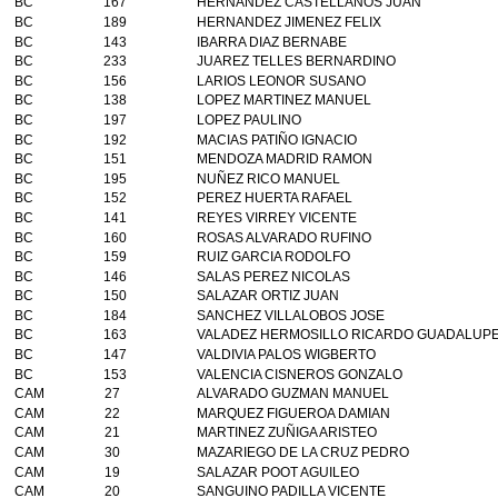
BC
167
HERNANDEZ CASTELLANOS JUAN
BC
189
HERNANDEZ JIMENEZ FELIX
BC
143
IBARRA DIAZ BERNABE
BC
233
JUAREZ TELLES BERNARDINO
BC
156
LARIOS LEONOR SUSANO
BC
138
LOPEZ MARTINEZ MANUEL
BC
197
LOPEZ PAULINO
BC
192
MACIAS PATIÑO IGNACIO
BC
151
MENDOZA MADRID RAMON
BC
195
NUÑEZ RICO MANUEL
BC
152
PEREZ HUERTA RAFAEL
BC
141
REYES VIRREY VICENTE
BC
160
ROSAS ALVARADO RUFINO
BC
159
RUIZ GARCIA RODOLFO
BC
146
SALAS PEREZ NICOLAS
BC
150
SALAZAR ORTIZ JUAN
BC
184
SANCHEZ VILLALOBOS JOSE
BC
163
VALADEZ HERMOSILLO RICARDO GUADALUP
BC
147
VALDIVIA PALOS WIGBERTO
BC
153
VALENCIA CISNEROS GONZALO
CAM
27
ALVARADO GUZMAN MANUEL
CAM
22
MARQUEZ FIGUEROA DAMIAN
CAM
21
MARTINEZ ZUÑIGA ARISTEO
CAM
30
MAZARIEGO DE LA CRUZ PEDRO
CAM
19
SALAZAR POOT AGUILEO
CAM
20
SANGUINO PADILLA VICENTE