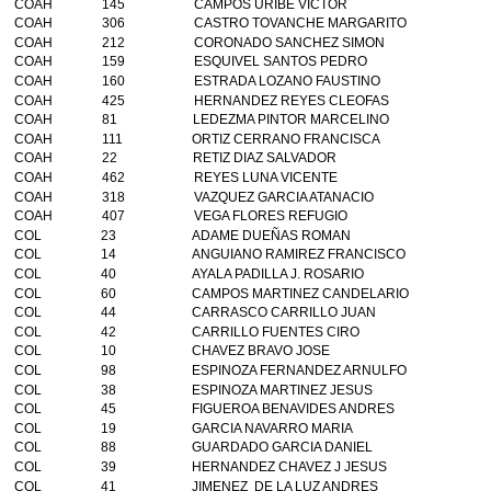
COAH
145
CAMPOS URIBE VICTOR
COAH
306
CASTRO TOVANCHE MARGARITO
COAH
212
CORONADO SANCHEZ SIMON
COAH
159
ESQUIVEL SANTOS PEDRO
COAH
160
ESTRADA LOZANO FAUSTINO
COAH
425
HERNANDEZ REYES CLEOFAS
COAH
81
LEDEZMA PINTOR MARCELINO
COAH
111
ORTIZ CERRANO FRANCISCA
COAH
22
RETIZ DIAZ SALVADOR
COAH
462
REYES LUNA VICENTE
COAH
318
VAZQUEZ GARCIA ATANACIO
COAH
407
VEGA FLORES REFUGIO
COL
23
ADAME DUEÑAS ROMAN
COL
14
ANGUIANO RAMIREZ FRANCISCO
COL
40
AYALA PADILLA J. ROSARIO
COL
60
CAMPOS MARTINEZ CANDELARIO
COL
44
CARRASCO CARRILLO JUAN
COL
42
CARRILLO FUENTES CIRO
COL
10
CHAVEZ BRAVO JOSE
COL
98
ESPINOZA FERNANDEZ ARNULFO
COL
38
ESPINOZA MARTINEZ JESUS
COL
45
FIGUEROA BENAVIDES ANDRES
COL
19
GARCIA NAVARRO MARIA
COL
88
GUARDADO GARCIA DANIEL
COL
39
HERNANDEZ CHAVEZ J JESUS
COL
41
JIMENEZ DE LA LUZ ANDRES