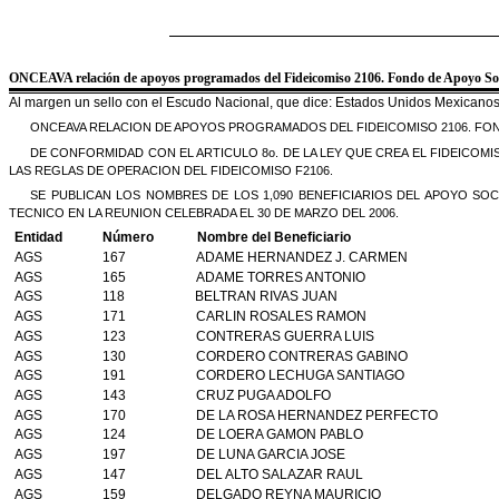
ONCEAVA relación de apoyos programados del Fideicomiso 2106. Fondo de Apoyo Soci
Al margen un sello con el Escudo Nacional, que dice: Estados Unidos Mexicanos
ONCEAVA RELACION DE APOYOS PROGRAMADOS DEL FIDEICOMISO 2106. FO
DE CONFORMIDAD CON EL ARTICULO 8o. DE LA LEY QUE CREA EL FIDEICOM
LAS REGLAS DE OPERACION DEL FIDEICOMISO F2106.
SE PUBLICAN LOS NOMBRES DE LOS 1,090 BENEFICIARIOS DEL APOYO SOCI
TECNICO EN LA REUNION CELEBRADA EL 30 DE MARZO DEL 2006.
Entidad
Número
Nombre del Beneficiario
AGS
167
ADAME HERNANDEZ J. CARMEN
AGS
165
ADAME TORRES ANTONIO
AGS
118
BELTRAN RIVAS JUAN
AGS
171
CARLIN ROSALES RAMON
AGS
123
CONTRERAS GUERRA LUIS
AGS
130
CORDERO CONTRERAS GABINO
AGS
191
CORDERO LECHUGA SANTIAGO
AGS
143
CRUZ PUGA ADOLFO
AGS
170
DE LA ROSA HERNANDEZ PERFECTO
AGS
124
DE LOERA GAMON PABLO
AGS
197
DE LUNA GARCIA JOSE
AGS
147
DEL ALTO SALAZAR RAUL
AGS
159
DELGADO REYNA MAURICIO