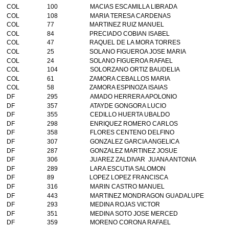
COL
100
MACIAS ESCAMILLA LIBRADA
COL
108
MARIA TERESA CARDENAS
COL
77
MARTINEZ RUIZ MANUEL
COL
84
PRECIADO COBIAN ISABEL
COL
47
RAQUEL DE LA MORA TORRES
COL
25
SOLANO FIGUEROA JOSE MARIA
COL
24
SOLANO FIGUEROA RAFAEL
COL
104
SOLORZANO ORTIZ BAUDELIA
COL
61
ZAMORA CEBALLOS MARIA
COL
58
ZAMORA ESPINOZA ISAIAS
DF
295
AMADO HERRERA APOLONIO
DF
357
ATAYDE GONGORA LUCIO
DF
355
CEDILLO HUERTA UBALDO
DF
298
ENRIQUEZ ROMERO CARLOS
DF
358
FLORES CENTENO DELFINO
DF
307
GONZALEZ GARCIA ANGELICA
DF
287
GONZALEZ MARTINEZ JOSUE
DF
306
JUAREZ ZALDIVAR JUANA ANTONIA
DF
289
LARA ESCUTIA SALOMON
DF
89
LOPEZ LOPEZ FRANCISCA
DF
316
MARIN CASTRO MANUEL
DF
443
MARTINEZ MONDRAGON GUADALUPE
DF
293
MEDINA ROJAS VICTOR
DF
351
MEDINA SOTO JOSE MERCED
DF
359
MORENO CORONA RAFAEL