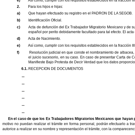
e)
Así como, cumplir con los requisitos establecidos en la fracción III
2.
Para los hijos e hijas:
a)
Que hayan efectuado su registro en el PADRON DE LA SEGOB.
b)
Identificación Oficial.
c)
Acta de defunción del Ex Trabajador Migratorio Mexicano y de su cóny
español por perito debidamente facultado para tal efecto. El acta 
d)
Acta de Nacimiento.
e)
Así como, cumplir con los requisitos establecidos en la fracción III
f)
Resolución judicial en que conste el nombramiento de albacea, o car
el juicio sucesorio, en su caso. En caso de presentar Carta de 
Manifieste Bajo Protesta de Decir Verdad que los datos proporcio
6.1.
RECEPCION DE DOCUMENTOS
...
...
...
...
...
...
En el caso de que los Ex Trabajadores Migratorios Mexicanos que hayan p
motivo no puedan realizar el trámite en forma personal, podrán efectuarlo a tr
autorice a realizar en su nombre y representación el trámite, con la comparecencia