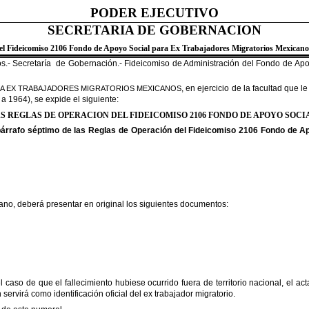
PODER EJECUTIVO
SECRETARIA DE GOBERNACION
el Fideicomiso 2106 Fondo de Apoyo Social para Ex Trabajadores Migratorios Mexicanos
s.- Secretaría de Gobernación.- Fideicomiso de Administración del Fondo de Apoy
, en ejercicio de la facultad que 
L A EX TRABAJADORES MIGRATORIOS MEXICANOS
 1964), se expide el siguiente:
S REGLAS DE OPERACION DEL FIDEICOMISO 2106 FONDO DE APOYO SOCI
u párrafo séptimo de las Reglas de Operación del Fideicomiso 2106 Fondo de 
ano, deberá presentar en original los siguientes documentos:
o de que el fallecimiento hubiese ocurrido fuera de territorio nacional, el act
 servirá como identificación oficial del ex trabajador migratorio.