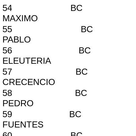
54
BC
MAXIMO
55
BC
PABLO
56
BC
ELEUTERIA
57
BC
CRECENCIO
58
BC
PEDRO
59
BC
FUENTES
60 BC 758 V