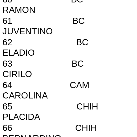
RAMON LO
61 BC 815 L
JUVENTIN
62 BC 824 I
ELADIO L
63
BC
CIRILO
64
CAM
CAROLINA
65
CHIH
PLACIDA
66
CHIH