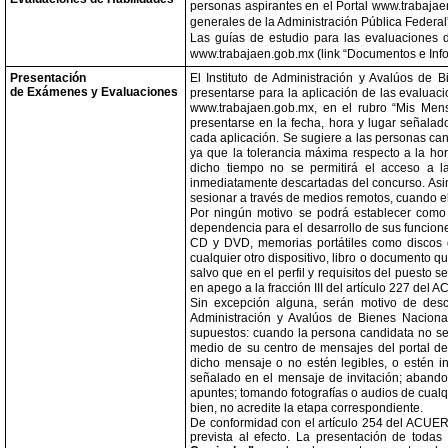
personas aspirantes en el Portal www.trabaja
generales de la Administración Pública Federal
Las guías de estudio para las evaluaciones d
www.trabajaen.gob.mx (link “Documentos e Info
Presentación
El Instituto de Administración y Avalúos de
de Exámenes y Evaluaciones
presentarse para la aplicación de las evaluaci
www.trabajaen.gob.mx, en el rubro “Mis Mens
presentarse en la fecha, hora y lugar señalad
cada aplicación. Se sugiere a las personas can
ya que la tolerancia máxima respecto a la ho
dicho tiempo no se permitirá el acceso a l
inmediatamente descartadas del concurso. Asim
sesionar a través de medios remotos, cuando el
Por ningún motivo se podrá establecer como c
dependencia para el desarrollo de sus funcione
CD y DVD, memorias portátiles como discos d
cualquier otro dispositivo, libro o documento que
salvo que en el perfil y requisitos del puesto 
en apego a la fracción III del artículo 227 del
Sin excepción alguna, serán motivo de desca
Administración y Avalúos de Bienes Naciona
supuestos: cuando la persona candidata no se 
medio de su centro de mensajes del portal de
dicho mensaje o no estén legibles, o estén i
señalado en el mensaje de invitación; abandon
apuntes; tomando fotografías o audios de cualqu
bien, no acredite la etapa correspondiente.
De conformidad con el artículo 254 del ACUERDO
prevista al efecto. La presentación de todas