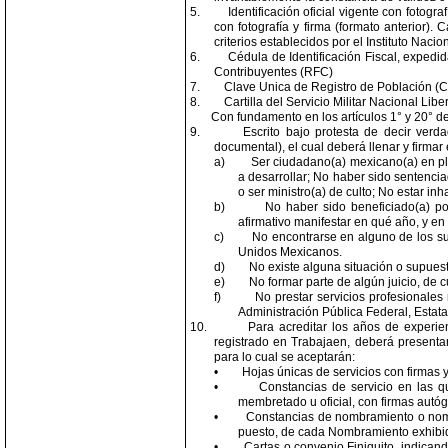
5.
Identificación oficial vigente con fotog
con fotografía y firma (formato anterior).
criterios establecidos por el Instituto Naci
6.
Cédula de Identificación Fiscal, expedid
Contribuyentes (RFC)
7.
Clave Unica de Registro de Población 
8.
Cartilla del Servicio Militar Nacional Li
Con fundamento en los artículos 1° y 20° de
9.
Escrito bajo protesta de decir ver
documental), el cual deberá llenar y firma
a)
Ser ciudadano(a) mexicano(a) en ple
a desarrollar; No haber sido sentencia
o ser ministro(a) de culto; No estar in
b)
No haber sido beneficiado(a) po
afirmativo manifestar en qué año, y e
c)
No encontrarse en alguno de los sup
Unidos Mexicanos.
d)
No existe alguna situación o supuest
e)
No formar parte de algún juicio, de c
f)
No prestar servicios profesionale
Administración Pública Federal, Estata
10.
Para acreditar los años de experie
registrado en Trabajaen, deberá present
para lo cual se aceptarán:
•
Hojas únicas de servicios con firmas y 
•
Constancias de servicio en las qu
membretado u oficial, con firmas autóg
•
Constancias de nombramiento o nomb
puesto, de cada Nombramiento exhibi
•
Cartas o convenio Finiquito, indican