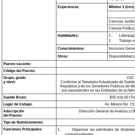
Experiencia:
Mínimo 3 (tres)
Ciencias Jurídi
Ciencia Política
Habilidades:
1.
Liderazgo
2.
Trabajo e
Conocimientos:
Nociones Genera
Otros:
Disponibilidad p
Puesto vacante:
Código del Puesto:
Grupo, grado
O32
y nivel:
Conforme al Tabulador Actualizado de Sueldos
República y de los Servidores Públicos de M
sus equivalentes en las Entidades de la Admi
Sueldo Bruto:
$35,416.00 (Tre
Lugar de trabajo:
Av. México No. 15
Adscripción
Dirección General de Avalúos y O
del Puesto:
Tipo de Nombramiento:
Funciones Principales:
1.
Organizar las solicitudes de dictame
correspondientes.