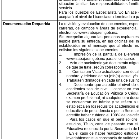
situación familiar, las responsabilidades famil
servicio.
Para los puestos de Especialista y/o Enlace q
aceptará el nivel de Licenciatura terminada o p
Documentación Requerida
La revisión y evaluación de documentos, específ
carreras, de campos y áreas de experiencia, e
electrónico www.trabajaen.gob.mx.
Sin excepción alguna las personas aspirantes d
legible para su entrega, en las oficinas del I
establecidos en el mensaje que al efecto re
enlistan los siguientes documentos:
1.
Impresión de la pantalla de Bienven
www.trabajaen.gob.mx para el concurso.
2.
Acta de nacimiento y/o documento migrato
de que se trate, según corresponda.
3.
Currículum Vítae actualizado con detal
nombre y teléfono de su jefe(a) actual y/
Trabajaen (firmados en cada una de sus ho
4.
Documento que acredite el nivel de e
académico sea de nivel Licenciatura con 
Secretaría de Educación Pública o Cédula
examen profesional, ni cualquier otro docu
se encuentran en trámite y se refiera a u
establezca en los requisitos académicos el
educativa de procedencia o por la Secretar
acredite haber cubierto el 100% de los cré
Para los casos en que el perfil solicit
estudios, Título, carta de pasante con e
Educativa reconocida por la Secretaría de
En el caso de haber realizado estudios
invariablemente la constancia de validez o