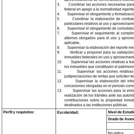
3.
Coordinar las acciones necesarias para
federal en apego a la normatividad vigente
4.
Supervisar el otorgamiento y formalizac
5.
Coordinar la elaboración de contrat
particulares relativos al uso y aprovecham
6.
Supervisar el otorgamiento de comodatos
7.
Supervisar el seguimiento al cumplim
alternos otorgados para el uso y aprovec
aplicable.
8.
Supervisar la elaboración del reporte m
9.
Verificar y proponer para su validación
inmuebles federales en uso y aprovechami
10.
Supervisar las acciones relativas a tra
los inmuebles que constituyen el patrimon
11.
Supervisar las acciones relativa
justipreciaciones de rentas que soliciten t
12.
Supervisar la elaboración del in
concesiones otorgadas en el periodo corr
13.
Supervisar las acciones para la emis
realización de los trámites ante las autor
contribuciones sobre la propiedad inmobi
destinados a las instituciones públicas.
Perfil y requisitos:
Nivel de Estud
Escolaridad:
Grado de Avan
No aplica