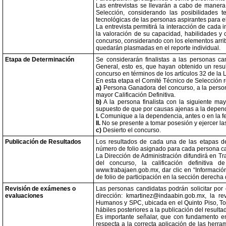
Las entrevistas se llevarán a cabo de manera
Selección, considerando las posibilidades t
tecnológicas de las personas aspirantes para el
La entrevista permitirá la interacción de cada
la valoración de su capacidad, habilidades y 
concurso, considerando con los elementos arri
quedarán plasmadas en el reporte individual.
Etapa de Determinación
Se considerarán finalistas a las personas ca
General, esto es, que hayan obtenido un resu
concurso en términos de los artículos 32 de la
En esta etapa el Comité Técnico de Selección r
a)
Persona Ganadora del concurso, a la persona 
mayor Calificación Definitiva.
b)
A la persona finalista con la siguiente may
supuesto de que por causas ajenas a la depend
I.
Comunique a la dependencia, antes o en la fec
II.
No se presente a tomar posesión y ejercer la
c)
Desierto el concurso.
Publicación de Resultados
Los resultados de cada una de las etapas de
número de folio asignado para cada persona c
La Dirección de Administración difundirá en Tr
del concurso, la calificación definitiva
www.trabajaen.gob.mx, dar clic en “Informaci
de folio de participación en la sección derech
Revisión de exámenes o
Las personas candidatas podrán solicitar por 
evaluaciones
dirección: kmartinez@indaabin.gob.mx, la 
Humanos y SPC, ubicada en el Quinto Piso, Tor
hábiles posteriores a la publicación del result
Es importante señalar, que con fundamento e
respecta a la correcta aplicación de las herra