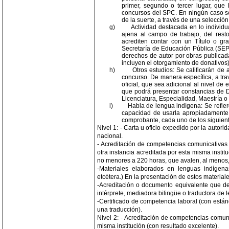
primer, segundo o tercer lugar, que
concursos del SPC. En ningún caso se 
de la suerte, a través de una selección
g)
Actividad destacada en lo individu
ajena al campo de trabajo, del rest
acrediten contar con un Título o gr
Secretaría de Educación Pública (SEP)
derechos de autor por obras publicada
incluyen el otorgamiento de donativos)
h)
Otros estudios: Se calificarán de 
concurso. De manera específica, a tra
oficial, que sea adicional al nivel de
que podrá presentar constancias de D
Licenciatura, Especialidad, Maestría o
i)
Habla de lengua indígena: Se refie
capacidad de usarla apropiadamente 
comprobante, cada uno de los siguient
Nivel 1: - Carta u oficio expedido por la auto
nacional.
- Acreditación de competencias comunicativas 
otra instancia acreditada por esta misma instit
no menores a 220 horas, que avalen, al menos, 
-Materiales elaborados en lenguas indígenas 
etcétera.) En la presentación de estos material
-Acreditación o documento equivalente que de
intérprete, mediadora bilingüe o traductora de 
-Certificado de competencia laboral (con están
una traducción).
Nivel 2: - Acreditación de competencias comuni
misma institución (con resultado excelente).