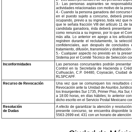
3.- Las personas aspirantes se responsabil
actividades relacionadas con motivo de la prese
4.- Cuando la persona ganadora del concurso te
en el puesto sujeto a concurso, deberá pres
ocupando, previo a su ingreso, toda vez que 
que le señala fracción VIII del artículo 11 d
candidata ganadora, ésta deberá presentarse 
como renuncia a su ingreso, por lo que el Comit
más alta. Lo anterior en apego a los artículo
registren durante el reclutamiento, la selec
confidenciales, aun después de concluidos é
tratamiento, difusión, transmisión y distribució
5.- Cualquier aspecto no previsto en la presen
Sistema por el Comité Técnico de Selección cor
Inconformidades
Las personas concursantes podrán presentar
Control en la Secretaría de Hacienda y Créd
Culhuacán, C.P. 04480, Coyoacán, Ciudad d
RLSPCAPF.
Recurso de Revocación
Una vez que se comuniquen los resultados de
Revocación ante la Unidad de Asuntos Jurídicos
los Insurgentes Sur 1735, Primer Piso, Ala Sur
a 18:00 horas, en días hábiles; lo anterior c
dicho escrito en el Servicio Postal Mexicano co
Resolución
A efecto de garantizar la atención y resolució
de Dudas
presente concurso, se encuentra disponible l
5563-2699 ext. 431 con un horario de atención 