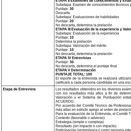
ETAPA II Exámenes de conocimientos y Evalu
Subetapa: Examen de conocimientos técnicos y
Puntaje:
30
Descarta
Subetapa: Evaluaciones de habilidades
Puntaje:
20
No descarta, determina la prelación
ETAPA III Evaluación de la experiencia y Valo
Subetapa: Evaluación de la experiencia
Puntaje:
10
Determina la prelación
Subetapa: Valoración del mérito
Puntaje:
10
No descarta, determina la prelación
ETAPA IV Entrevistas
Puntaje:
30
No descarta, determina el puntaje final
ETAPA V Determinación
PUNTAJE TOTAL: 100
El reporte de la entrevista se realizará utiliz
calificará a cada persona candidata en una esc
Etapa de Entrevista
Los resultados obtenidos en los diversos exám
con los resultados más altos a fin de determ
Valoración y el Sistema de Puntuación estab
ACUERDO.
Por acuerdo del Comité Técnico de Profesional
más altas en estricto apego al orden de prelaci
Para la evaluación de la Entrevista, el Comité T
Contexto (favorable o adverso)
Estrategia (simple o compleja)
Resultado (sin impacto o con impacto)
Participación (protagónica o como persona int