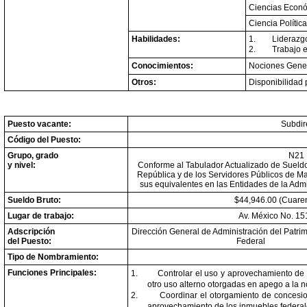
Ciencias Econ
Ciencia Política
Habilidades:
1.
Liderazg
2.
Trabajo 
Conocimientos:
Nociones Genera
Otros:
Disponibilidad 
Puesto vacante:
Subdir
Código del Puesto:
Grupo, grado
N21
y nivel:
Conforme al Tabulador Actualizado de Sueldos
República y de los Servidores Públicos de M
sus equivalentes en las Entidades de la Admi
Sueldo Bruto:
$44,946.00 (Cuarent
Lugar de trabajo:
Av. México No. 15
Adscripción
Dirección General de Administración del Patrim
del Puesto:
Federal
Tipo de Nombramiento:
Funciones Principales:
1.
Controlar el uso y aprovechamiento de 
otro uso alterno otorgadas en apego a la n
2.
Coordinar el otorgamiento de concesion
aprovechamiento de los inmuebles federal