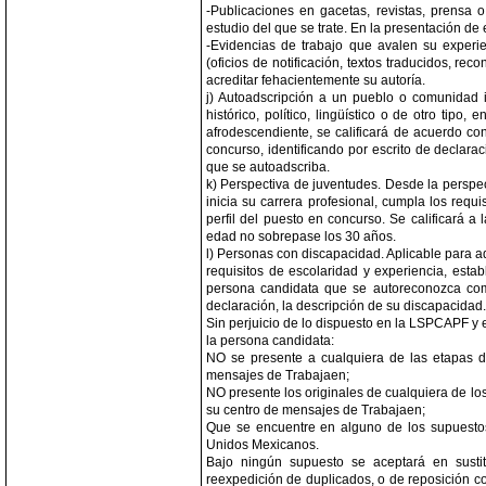
-Publicaciones en gacetas, revistas, prensa 
estudio del que se trate. En la presentación de
-Evidencias de trabajo que avalen su experie
(oficios de notificación, textos traducidos, re
acreditar fehacientemente su autoría.
j) Autoadscripción a un pueblo o comunidad in
histórico, político, lingüístico o de otro tipo
afrodescendiente, se calificará de acuerdo co
concurso, identificando por escrito de declar
que se autoadscriba.
k) Perspectiva de juventudes. Desde la perspe
inicia su carrera profesional, cumpla los requ
perfil del puesto en concurso. Se calificará
edad no sobrepase los 30 años.
l) Personas con discapacidad. Aplicable para 
requisitos de escolaridad y experiencia, estab
persona candidata que se autoreconozca como
declaración, la descripción de su discapacidad.
Sin perjuicio de lo dispuesto en la LSPCAPF y
la persona candidata:
NO se presente a cualquiera de las etapas d
mensajes de Trabajaen;
NO presente los originales de cualquiera de los
su centro de mensajes de Trabajaen;
Que se encuentre en alguno de los supuestos s
Unidos Mexicanos.
Bajo ningún supuesto se aceptará en sustitu
reexpedición de duplicados, o de reposición co