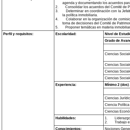
agenda y documentando los acuerdos para 
2.
Consolidar los acuerdos del Comité de Pat
3.
Determinar en coordinación con la Jefat
la política inmobiliaria.
4.
Colaborar en la organización de comisio
toma de decisiones del Comité de Patrimon
5.
Proponer temáticas en materia inmobilia
Perfil y requisitos:
Escolaridad:
Nivel de Estud
Grado de Avan
Ciencias Social
Ciencias Social
Ciencias Social
Ciencias Social
Experiencia:
Mínimo 2 (dos)
Ciencias Jurídi
Ciencia Política
Ciencias Econó
Habilidades:
1.
Liderazgo
2.
Trabajo e
Conocimientos:
Nociones Genera