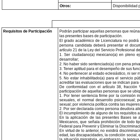
Otros:
Disponibilidad p
Requisitos de Participación
Podrán participar aquellas personas que reúnan 
las presentes bases de participación.
El grado académico de Licenciatura no podrá s
persona candidata deberá presentar el docume
artículo 21 de la Ley del Servicio Profesional d
1. Ser ciudadano(a) mexicano(a) en pleno eje
desarrollar;
2. No haber sido sentenciado(a) con pena privat
3. Tener aptitud para el desempeño de sus funci
4. No pertenecer al estado eclesiástico, ni ser m
5. No estar inhabilitado(a) para el servicio p
acreditar las evaluaciones que se indican para
De conformidad con el artículo 38, fracción 
participación de aquellas personas que se ubiq
1. Por tener sentencia firme por la comisión in
sexuales, el normal desarrollo psicosexual; po
sexual; por violencia política contra las mujer
2. Por ser declarada como persona deudora al
El incumplimiento de alguno de los requisitos 
En la aplicación de las presentes Bases se at
Mexicanos, que señala prohibición de todo tip
Federal para Prevenir y Eliminar la Discriminac
En virtud de lo anterior, no existirá discriminac
edad, las discapacidades, la condición social, ec
la situación migratoria, el embarazo, la lengua, 