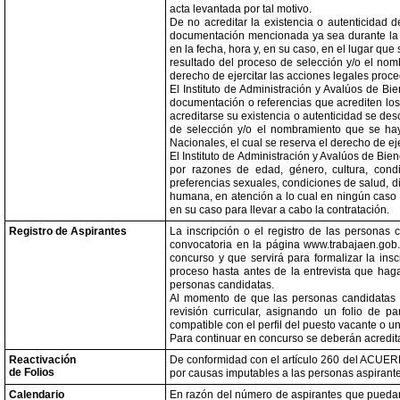
acta levantada por tal motivo.
De no acreditar la existencia o autenticidad 
documentación mencionada ya sea durante la r
en la fecha, hora y, en su caso, en el lugar que
resultado del proceso de selección y/o el nomb
derecho de ejercitar las acciones legales proc
El Instituto de Administración y Avalúos de Bi
documentación o referencias que acrediten los 
acreditarse su existencia o autenticidad se desc
de selección y/o el nombramiento que se haya
Nacionales, el cual se reserva el derecho de ej
El Instituto de Administración y Avalúos de Bi
por razones de edad, género, cultura, condic
preferencias sexuales, condiciones de salud, dis
humana, en atención a lo cual en ningún caso 
en su caso para llevar a cabo la contratación.
Registro de Aspirantes
La inscripción o el registro de las personas 
convocatoria en la página www.trabajaen.gob.m
concurso y que servirá para formalizar la insc
proceso hasta antes de la entrevista que haga
personas candidatas.
Al momento de que las personas candidatas re
revisión curricular, asignando un folio de 
compatible con el perfil del puesto vacante o u
Para continuar en concurso se deberán acredita
Reactivación
De conformidad con el artículo 260 del ACUERDO
de Folios
por causas imputables a las personas aspirante
Calendario
En razón del número de aspirantes que puedan r