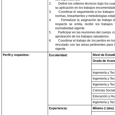
2.
Definir los criterios técnicos bajo los cua
su aplicación en los trabajos encomendado
3.
Coordinar el seguimiento a los trabajos
normas, lineamientos y metodologías establ
4.
Formalizar la asignación de trabajo 
respecto se emita, recibir los trabajos
normatividad vigente.
5.
Participar en las reuniones del cuerpo c
aprobación de los trabajos valuatorios.
6.
Coordinar el trabajo de los peritos en l
vinculado con las áreas pertinentes para l
vigente.
Perfil y requisitos:
Nivel de Estud
Escolaridad:
Grado de Avan
Ingeniería y Te
Ingeniería y Te
Ingeniería y Te
Ciencias Social
Educación y H
Ingeniería y Te
Experiencia:
Mínimo 2 (dos)