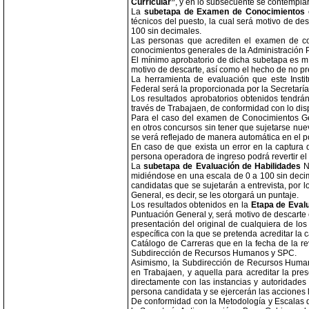
Curricular”
, y en lo subsecuente se contemplar
La
subetapa de Examen de Conocimientos
técnicos del puesto, la cual será motivo de de
100 sin decimales.
Las personas que acrediten el examen de co
conocimientos generales de la Administración P
El mínimo aprobatorio de dicha subetapa es mí
motivo de descarte, así como el hecho de no pr
La herramienta de evaluación que este Insti
Federal será la proporcionada por la Secretarí
Los resultados aprobatorios obtenidos tendrá
través de Trabajaen, de conformidad con lo dis
Para el caso del examen de Conocimientos Gen
en otros concursos sin tener que sujetarse nu
se verá reflejado de manera automática en el p
En caso de que exista un error en la captura 
persona operadora de ingreso podrá revertir el 
La
subetapa de Evaluación de Habilidades
NO
midiéndose en una escala de 0 a 100 sin decima
candidatas que se sujetarán a entrevista, por 
General, es decir, se les otorgará un puntaje.
Los resultados obtenidos en la
Etapa de Evalu
Puntuación General y, será motivo de descarte
presentación del original de cualquiera de lo
específica con la que se pretenda acreditar la
Catálogo de Carreras que en la fecha de la re
Subdirección de Recursos Humanos y SPC.
Asimismo, la Subdirección de Recursos Humano
en Trabajaen, y aquella para acreditar la pres
directamente con las instancias y autoridades
persona candidata y se ejercerán las acciones 
De conformidad con la Metodología y Escalas de