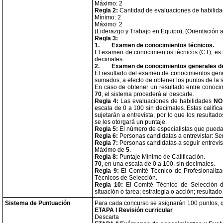
Máximo: 2
Regla 2:
Cantidad de evaluaciones de habilida
Mínimo: 2
Máximo: 2
(Liderazgo y Trabajo en Equipo), (Orientación 
Regla 3:
1.
Examen de conocimientos técnicos.
El examen de conocimientos técnicos (CT), es 
decimales.
2.
Examen de conocimientos generales de 
El resultado del examen de conocimientos gene
sumados, a efecto de obtener los puntos de l
En caso de obtener un resultado entre conocim
70
, el sistema procederá al descarte.
Regla 4:
Las evaluaciones de habilidades
NO
escala de 0 a 100 sin decimales. Estas calific
sujetarán a entrevista, por lo que los resulta
se les otorgará un puntaje.
Regla 5:
El número de especialistas que puedan
Regla 6:
Personas candidatas a entrevistar: S
Regla 7:
Personas candidatas a seguir entrevis
Máximo de
5
.
Regla 8:
Puntaje Mínimo de Calificación.
70
, en una escala de 0 a 100, sin decimales.
Regla 9:
El Comité Técnico de Profesionaliza
Técnicos de Selección.
Regla 10:
El Comité Técnico de Selección de
situación o tarea; estrategia o acción; resultado 
Sistema de Puntuación
Para cada concurso se asignarán 100 puntos, q
ETAPA I Revisión curricular
Descarta