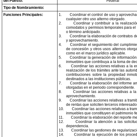
del Puesto:
Federal
Tipo de Nombramiento:
Funciones Principales:
1.
Coordinar el control de uso y aprovech
cualquier otro uso alterno otorgado.
2.
Coordinar y contribuir a la realizac
comodatos y permisos temporales para el u
o término anticipado.
3.
Coordinar la elaboración de contratos d
y aprovechamiento.
4.
Coordinar el seguimiento del cumplimien
de concesión y otros usos alternos otorga
como en el marco jurídico aplicable.
5.
Coordinar la generación de información 
inmuebles que contribuya a la toma de deci
6.
Coordinar las acciones relativas a la e
realización de los trámites ante las autor
contribuciones sobre la propiedad inmobi
destinados a las instituciones públicas.
7.
Coordinar la elaboración del informe a
otorgadas en el periodo correspondiente.
8.
Coordinar las acciones relativas a l
aprovechamiento.
9.
Coordinar las acciones relativas a tramit
de rentas que soliciten terceros interesado
10.
Coordinar las acciones relativas a trami
inmuebles que constituyen el patrimonio f
11.
Coordinar la elaboración del reporte m
12.
Coordinar la atención a las solici
dependencia.
13.
Coordinar las gestiones de regularizac
14.
Coordinar la ejecución de los proce