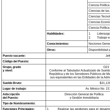
Ciencia Política
Ciencias de las 
Ciencias Tecno
Ciencias Econó
Ciencia Política
Habilidades:
1.
Liderazgo
2.
Trabajo e
Conocimientos:
Nociones Genera
Otros:
Disponibilidad p
Puesto vacante:
Jef
Código del Puesto:
Grupo, grado
O23
y nivel:
Conforme al Tabulador Actualizado de Sueldos
República y de los Servidores Públicos de M
sus equivalentes en las Entidades de la Admi
Sueldo Bruto:
$31,128
Lugar de trabajo:
Av. México No. 15
Adscripción
Dirección General de Política
del Puesto:
y Gestión Inmobiliaria
Tipo de Nombramiento:
Funciones Principales:
1.
Realizar las gestiones para el desarro