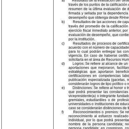
a)
Resultado de la evaluación del desem
través de los puntos de la calificació
resumen de la última evaluación de 
firmada y sellada por la dependencia
desempeño que obtenga desde RHnet
b)
Resultados de las acciones de capaci
través del promedio de la calificación
ejercicio fiscal inmediato anterior, p
evaluación de desempeño, que contiene
por la institución.
c)
Resultados de procesos de certifica
acuerdo con el número de capacidades 
para lo cual podrán entregar las con
vigencia. En caso de haberse certif
solicitarla en el área de Recursos H
d)
Logros: Se refiere al alcance de un
aportaciones que mejoraron, facilita
estratégicas que aportaron benefic
certificaciones en competencias labo
publicación especializada (gacetas, 
considerarán logros de tipo político o r
e)
Distinciones: Se refiere al honor o 
que podrá presentar las constancias 
vicepresidente(a) o integrante fundad
gremiales, estudiantiles o de profesi
universidades o instituciones de educ
caso se considerarán distinciones de tip
f)
Reconocimientos o premios: Se ref
reconocimiento al esfuerzo realizado
individual, por lo que podrá present
nombre de la persona candidata; rec
persona candidata; en congresos, col