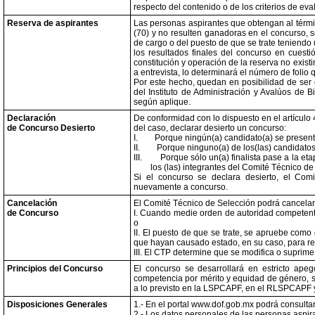
respecto del contenido o de los criterios de e
Reserva de aspirantes
Las personas aspirantes que obtengan al términ
(70) y no resulten ganadoras en el concurso, s
de cargo o del puesto de que se trate teniendo
los resultados finales del concurso en cuest
constitución y operación de la reserva no existi
a entrevista, lo determinará el número de folio
Por este hecho, quedan en posibilidad de ser 
del Instituto de Administración y Avalúos de
según aplique.
Declaración
De conformidad con lo dispuesto en el artícul
de Concurso Desierto
del caso, declarar desierto un concurso:
I.
Porque ningún(a) candidato(a) se present
II.
Porque ninguno(a) de los(las) candidatos(
III.
Porque sólo un(a) finalista pase a la et
los (las) integrantes del Comité Técnico de
Si el concurso se declara desierto, el Co
nuevamente a concurso.
Cancelación
El Comité Técnico de Selección podrá cancelar 
de Concurso
I. Cuando medie orden de autoridad competente 
o
II. El puesto de que se trate, se apruebe como
que hayan causado estado, en su caso, para res
III. El CTP determine que se modifica o suprime
Principios del Concurso
El concurso se desarrollará en estricto apego 
competencia por mérito y equidad de género, s
a lo previsto en la LSPCAPF, en el RLSPCAPF
Disposiciones Generales
1.- En el portal www.dof.gob.mx podrá consultar
2.- Los datos personales de las personas aspir