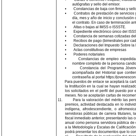
autógrafas y sello del emisor.
•
Constancias de baja con firmas y sello
•
Contratos de prestación de servicios 
día, mes y año de inicio y conclusión 
el contrato. En caso de terminación an
•
Altas o bajas al IMSS o ISSSTE.
•
Expediente electrónico único del ISSST
•
Constancia de semanas cotizadas del I
•
Recibos de pago (bimestrales por ca
•
Declaraciones del Impuesto Sobre la
•
Actas constitutivas de empresas
•
Poderes notariales
•
Constancias de empleo expedidas 
nombre completo de la persona candid
•
Constancia del Programa Jóvenes
acompañada del Historial que contien
contraseña al portal https://jovenescon
Para puestos de enlace se aceptará la carta
la Institución en la cual se hayan realiza
los solicitados en el perfil del puesto p
meses. No se aceptarán cartas de recomend
11.
Para la valoración del mérito las pe
premios, actividad destacada en lo indivi
indígena, afrodescendiente, o afromexi
servidoras públicas de carrera titulares, 
fiscal inmediato anterior, presentando las 
anual como persona servidora pública de c
a la Metodología y Escalas de Calificació
podrá presentar los documentos que lo co